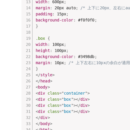
width
:
 600px
;
margin
:
 20px auto
;
/* 上下に20px、左右に
padding
:
 15px
;
background-color
:
 #f0f0f0
;
}
.box
{
width
:
 100px
;
height
:
 100px
;
background-color
:
 #3498db
;
margin
:
 10px
;
/* 上下左右に10pxの余白が適用
}
</
style
>
</
head
>
<
body
>
<
div
class
=
"
container
"
>
<
div
class
=
"
box
"
>
</
div
>
<
div
class
=
"
box
"
>
</
div
>
<
div
class
=
"
box
"
>
</
div
>
</
div
>
</
body
>
</
html
>