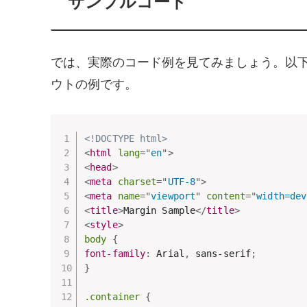
サンプルコード
では、実際のコード例を見てみましょう。以下は
ウトの例です。
<!DOCTYPE html>
<
html
lang
=
"
en
"
>
<
head
>
<
meta
charset
=
"
UTF-8
"
>
<
meta
name
=
"
viewport
"
content
=
"
width=dev
<
title
>
Margin Sample
</
title
>
<
style
>
body
{
font-family
:
 Arial
,
 sans-serif
;
}
.container
{