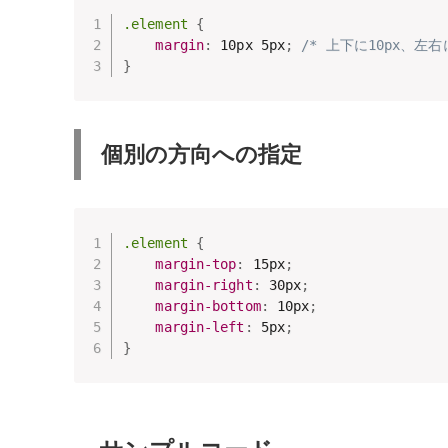
.element
{
margin
:
 10px 5px
;
/* 上下に10px、左
}
個別の方向への指定
.element
{
margin-top
:
 15px
;
margin-right
:
 30px
;
margin-bottom
:
 10px
;
margin-left
:
 5px
;
}