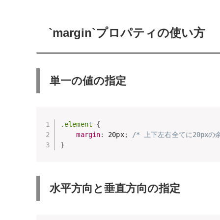
`margin`プロパティの使い方
単一の値の指定
.element
{
margin
:
 20px
;
/* 上下左右全てに20pxの
}
水平方向と垂直方向の指定