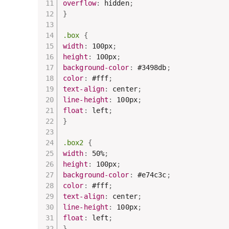
overflow
:
 hidden
;
}
.box
{
width
:
 100px
;
height
:
 100px
;
background-color
:
 #3498db
;
color
:
 #fff
;
text-align
:
 center
;
line-height
:
 100px
;
float
:
 left
;
}
.box2
{
width
:
 50%
;
height
:
 100px
;
background-color
:
 #e74c3c
;
color
:
 #fff
;
text-align
:
 center
;
line-height
:
 100px
;
float
:
 left
;
}