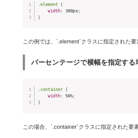
.element
{
width
:
 300px
;
}
この例では、`.element`クラスに指定され
パーセンテージで横幅を指定する場
.container
{
width
:
 50%
;
}
この場合、`.container`クラスに指定され