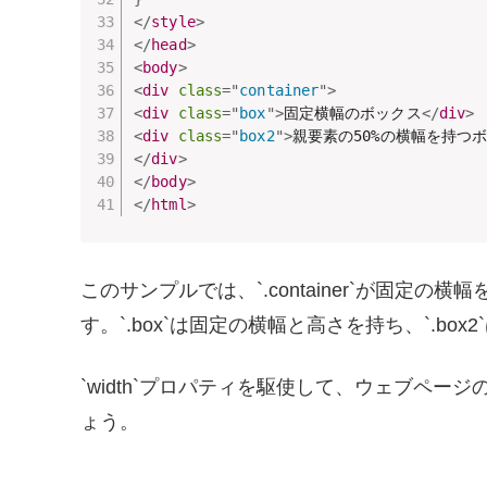
</
style
>
</
head
>
<
body
>
<
div
class
=
"
container
"
>
<
div
class
=
"
box
"
>
固定横幅のボックス
</
div
>
<
div
class
=
"
box2
"
>
親要素の50%の横幅を持つ
</
div
>
</
body
>
</
html
>
このサンプルでは、`.container`が固定
す。`.box`は固定の横幅と高さを持ち、`.bo
`width`プロパティを駆使して、ウェブペ
ょう。