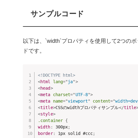
サンプルコード
以下は、`width`プロパティを使用して2
ドです。
<!DOCTYPE html>
<
html
lang
=
"
ja
"
>
<
head
>
<
meta
charset
=
"
UTF-8
"
>
<
meta
name
=
"
viewport
"
content
=
"
width=dev
<
title
>
CSSのwidthプロパティサンプル
</
title
<
style
>
.container
{
width
:
 300px
;
border
:
 1px solid #ccc
;