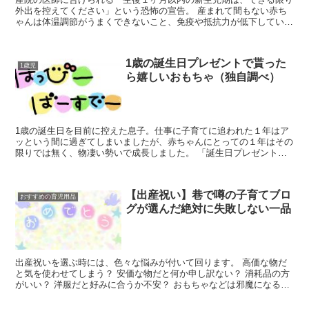
外出を控えてください」という恐怖の宣告。 産まれて間もない赤ち
ゃんは体温調節がうまくできないこと、免疫や抵抗力が低下していて
体が弱く病気にかかりやすいことなどが外出を控える理由な...
1歳の誕生日プレゼントで貰った
1歳児
ら嬉しいおもちゃ（独自調べ）
1歳の誕生日を目前に控えた息子。仕事に子育てに追われた１年はア
ッという間に過ぎてしまいましたが、赤ちゃんにとっての１年はその
限りでは無く、物凄い勢いで成長しました。 「誕生日プレゼントは
何をあげようか？」と調べまくった末に辿り着いた『長い期...
【出産祝い】巷で噂の子育てブロ
おすすめの育児用品
グが選んだ絶対に失敗しない一品
出産祝いを選ぶ時には、色々な悩みが付いて回ります。 高価な物だ
と気を使わせてしまう？ 安価な物だと何か申し訳ない？ 消耗品の方
がいい？ 洋服だと好みに合うか不安？ おもちゃなどは邪魔になる？
現金・商品券だと失礼？ そんな贈る側の悩みが反映...