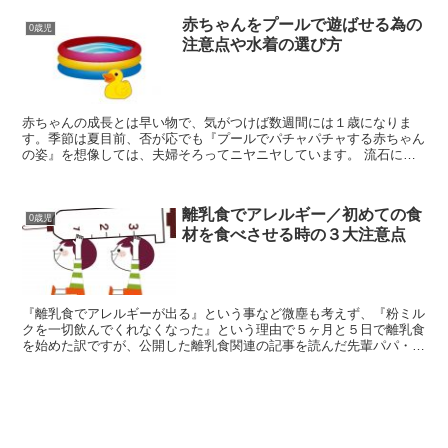
赤ちゃんをプールで遊ばせる為の
0歳児
注意点や水着の選び方
赤ちゃんの成長とは早い物で、気がつけば数週間には１歳になりま
す。季節は夏目前、否が応でも『プールでパチャパチャする赤ちゃん
の姿』を想像しては、夫婦そろってニヤニヤしています。 流石に、
１歳前後の赤ちゃんを公共施設や市営プールなどの幼児プール...
離乳食でアレルギー／初めての食
0歳児
材を食べさせる時の３大注意点
『離乳食でアレルギーが出る』という事など微塵も考えず、『粉ミル
クを一切飲んでくれなくなった』という理由で５ヶ月と５日で離乳食
を始めた訳ですが、公開した離乳食関連の記事を読んだ先輩パパ・マ
マから非常にタメになるアドバイスを戴きました。 これか...