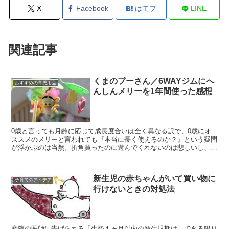
X
Facebook
はてブ
LINE
関連記事
くまのプーさん／6WAYジムにへ
おすすめの育児用品
んしんメリーを1年間使った感想
0歳と言っても月齢に応じて成長度合いは全く異なる訳で、0歳にオ
ススメのメリーと言われても『本当に長く使えるのか？』という疑問
が浮かぶのは当然。折角買ったのに遊んでくれないのは悲しいし、何
より無駄な出費は抑えたいというのが本音。 息子はもうす...
新生児の赤ちゃんがいて買い物に
子育てのアイデア
行けないときの対処法
産院の医師に告げられる「生後１ヶ月以内の新生児期は、できる限り