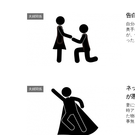
告
夫婦関係
自分
奥手
が、
った
ネ
夫婦関係
が
妻に
時ア
た物
事無