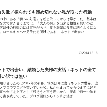
白失敗／振られても諦め切れない私が取った行動
の中にある『妻への好意』を感じ取ってからは早かった。基本は
なので付き合うまでは、『大人の何』を出来る根性も無いのだ
何以外の行動力には定評があり、妻を頻繁に食事に誘うようにな
。ロールキャベツ男子たる所以である。 ネットで出会い...
2014.12.13
ットで出会い、結婚した夫婦の実話：ネットの全て
悪い訳では無い
知り合ったのは2012年の初春、場所は俗に言うネットの世界。 当
メブロでブログを書いていた私。私が生まれてから今までに起き
事の全てを文字として残そうと言う思いから、匿名で何一つ飾る
く書き残していた。ブログ開始から１ヶ月が過ぎ...