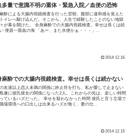
血多量で意識不明の重体・緊急入院／血便の恐怖
麻酔による大腸内視鏡検査を行った翌朝、腹部に違和感を覚えた
トイレへ駆け込んだ。そこから、人生で経験したことのない地獄
々が幕を開けた。 全身麻酔での大腸内視鏡検査。幸せは長くは続
い 便器一面血の海 「あー、また水便かぁ・・・」...
2014.12.16
身麻酔での大腸内視鏡検査。幸せは長くは続かない
の友達以上恋人未満の関係に終止符を打ち、私が愛して止まない
島遂に彼氏彼女の関係になった2人。これからの先は、楽しい時間
っているハズだった。 幸せを疑わなかった時間 彼氏と言う立場で
職場環境への口出しは出来るハズが無く、妻の仕...
2014.12.15