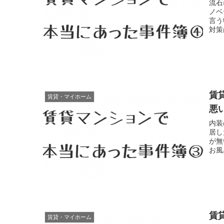
流石
ノベ
言う
対策
賃
賃貸・マイホーム
悪
内装
居し
が無
お風
賃
賃貸・マイホーム