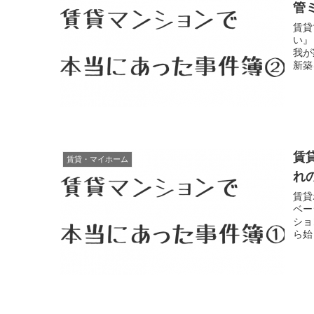
管
賃貸
い』
我が
新築
賃
賃貸・マイホーム
れ
賃貸
ベー
ショ
ら始