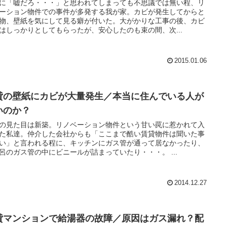
に「嘘だろ・・・」と思われてしまっても不思議では無い程、リ
ーション物件での事件が多発する我が家。カビが発生してからと
物、壁紙を気にして見る癖が付いた。大がかりな工事の後、カビ
はしっかりとしてもらったが、安心したのも束の間、次...
2015.01.06
貸の壁紙にカビが大量発生／本当に住んでいる人が
いのか？
の見た目は新築。リノベーション物件という甘い罠に惹かれて入
た私達。仲介した会社からも「ここまで酷い賃貸物件は聞いた事
い」と言われる程に、キッチンにガス管が通って居なかったり、
呂のガス管の中にビニールが詰まっていたり・・・。 ...
2014.12.27
貸マンションで給湯器の故障／原因はガス漏れ？配