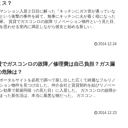
ミス？
マンション入居２日目に解った『キッチンにガス管が通っていな
という衝撃の事件を経て、無事にキッチンに火が着く様になった
家。 賃貸でガスコンロの故障 リノベーション物件という見た目、
を思わせる室内に満足しながら彼女と始める新しい...
2014.12.24
貸でガスコンロの故障／修理費は自己負担？ガス漏
の危険は？
ポータルサイトを必死で調べて探し出した広くて綺麗なフルリノ
ション物件を見つけ出した。仲介会社と賃貸契約を結びリノベー
ン効果で新築同様（の見た目）に入居した。 ガスコンロの故障か
まった新生活は、本当に最悪な物だった。 ガスコン...
2014.12.23