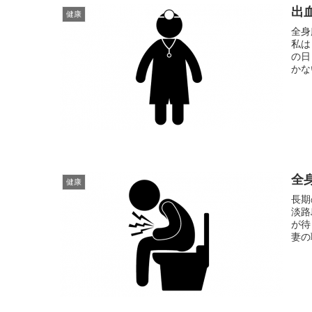
出
健康
全身
私は
の日
かな
全
健康
長期
淡路
が待
妻の