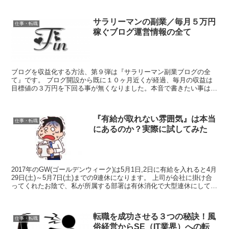
サラリーマンの副業／毎月５万円
仕事・転職
稼ぐブログ運営情報の全て
ブログを収益化する方法、第９弾は『サラリーマン副業ブログの全
て』です。 ブログ開設から既に１０ヶ月近くが経過、毎月の収益は
目標値の３万円を下回る事が無くなりました。本音で書きたい事は沢
山残って居るのですが諸事情により今回で最後です。 本音で...
『有給が取れない雰囲気』は本当
仕事・転職
にあるのか？実際に試してみた
2017年のGW(ゴールデンウィーク)は5月1日,2日に有給を入れると4月
29日(土)～5月7日(土)までの9連休になります。 上司が会社に掛け合
ってくれたお陰で、私が所属する部署は有休消化で大型連休にしても
良いことになりました。 が、ここ...
転職を成功させる３つの秘訣！風
仕事・転職
俗経営からSE（IT業界）への転