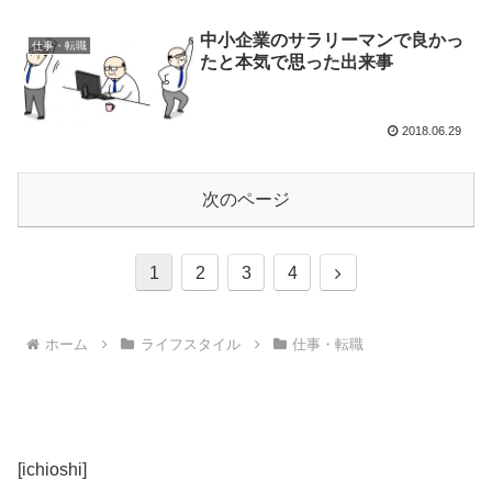
中小企業のサラリーマンで良かっ
仕事・転職
たと本気で思った出来事
2018.06.29
次のページ
次
1
2
3
4
へ
ホーム
ライフスタイル
仕事・転職
[ichioshi]