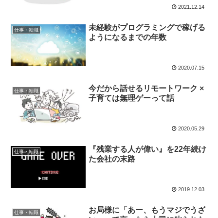
2021.12.14
未経験がプログラミングで稼げる
仕事・転職
ようになるまでの年数
2020.07.15
今だから話せるリモートワーク ×
仕事・転職
子育ては無理ゲーって話
2020.05.29
『残業する人が偉い』を22年続け
仕事・転職
た会社の末路
2019.12.03
お局様に「あー、もうマジでうざ
仕事・転職