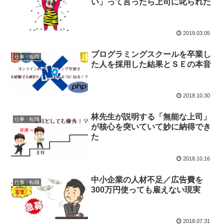
い」って言ったら上司に叱られた
2019.03.05
プログラミングスクールを卒業し
仕事・転職
た人を採用した結果とＳＥの本音
2018.10.30
林先生が説明する「無能な上司」
仕事・転職
が核心を突いていて妙に納得でき
た
2018.10.16
中小企業の人材不足／広告費を
仕事・転職
300万円使っても雇えない現実
2018.07.31