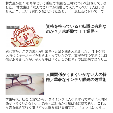
林先生が驚く 初耳学という番組で”無能な上司”について話をしていま
した。 林先生は「なんでこいつが出世してんだ？っていう人はいま
せんか？」という質問を投げかけたあと、「一般社会において、でき
る人が出世できない理由としてよく挙げられるのが出る...
資格を持っていると転職に有利な
仕事・転職
のか？／未経験でＩＴ業界へ
20代前半、ズブの素人がIT業界へと足を踏み入れました。 ネトゲ廃
人時代にキーボードを叩きまくっていたので、文字を打つ早さには自
信がありましたが、そんな事は『０か１の世界』では出来て当たり
前。『意地と見栄の世界』では当たり前だった事が全く通...
人間関係がうまくいかない人の特
仕事・転職
徴／華奢なインテリ眼鏡の処世術
学生時代、社会に出てから、タイミングは人それぞれですが『人間関
係がうまくいかない』。恐らく誰しもが１度は悩む物であり、これか
ら先も生きて行く限りずっと悩み続ける物です。 「オレはひとりで
生きていける」なんて中二病真っ盛りな大人も稀に見かけま...