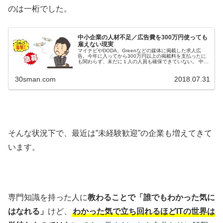
のは一桁でした。
中小企業の人材不足／広告費を300万円使っても
雇えない現実
マイナビやDODA、Greenなどの媒体に掲載した求人広
告。今年に入ってから300万円以上の掲載料を支払ったに
も関わらず、未だに１人の人員も確保できていない。 中小
企業が抱える求人の問題は、て、想像以上に根が深い。 圧
倒的な売り手市場 掲載...
30sman.com
2018.07.31
そんな状況下で、最近は”未経験歓迎”の企業も増えてきて
います。
専門知識を持った人に
教わることで「誰でもわかった気に
はなれる」
けど、
わかった気で立ち回れるほどITの世界は