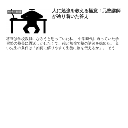
人に勉強を教える極意！元塾講師
仕事・転職
が辿り着いた答え
将来は学校教員になろうと思っていた私。 中学時代に通っていた学
習塾の塾長に恩返しがしたくて、殆ど無償で塾の講師を始めた。 良
い先生の条件は「如何に解りやすく生徒に物を伝えるか」。 そう思
っていた私は、物を伝えるという事を題材にした文献を多く...