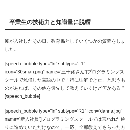
卒業生の技術力と知識量に脱帽
彼が入社したその日、教育係としていくつかの質問をしま
した。
[speech_bubble type=”ln” subtype=”L1″
icon=”30sman.png” name=”三十路さん”]プログラミングス
クールで勉強した言語の中で「特に理解できた」と思うも
のがあれば、その他を優先して教えていくけど何かある？
[/speech_bubble]
[speech_bubble type=”ln” subtype=”R1″ icon=”danna.jpg”
name=”新入社員”]プログラミングスクールでは言われた通
りに進めていただけなので、一応、全部教えてもらった方