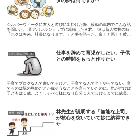
タの夢は何ですか？
シルバーウィークに友人と遊びに出掛けた際、移動の車内でこんな話
を聞いた。 某アパレルショップに就職したＡ君。 彼は新人挨拶の時
「ボクは将来、社長になります。」と夢を語った。良くも悪くも彼の
発言は会社から評価を受け、Ａ君は翌年から淡路島にあっ...
仕事を辞めて育児がしたい。子供
パパに読んで欲しい
との時間をもっと作りたい
子育てブログなんて書いてるけど、子育てなんて全くやってない。育
てるのは親の務めだとか偉そうなことを言っていたのに、気が付けば
子どもは１歳、よくしゃべる様になり自分１人で歩けるまでに成長し
ていた。 噛み合わない生活リズム ここ数ヶ月、どれだけ...
林先生が説明する「無能な上司」
仕事・転職
が核心を突いていて妙に納得でき
た