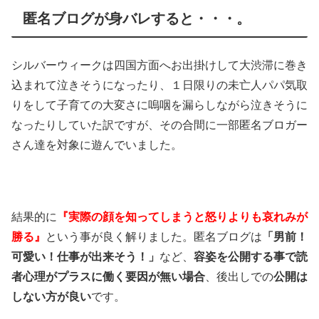
匿名ブログが身バレすると・・・。
シルバーウィークは四国方面へお出掛けして大渋滞に巻き
込まれて泣きそうになったり、１日限りの未亡人パパ気取
りをして子育ての大変さに嗚咽を漏らしながら泣きそうに
なったりしていた訳ですが、その合間に一部匿名ブロガー
さん達を対象に遊んでいました。
結果的に
『実際の顔を知ってしまうと怒りよりも哀れみが
勝る』
という事が良く解りました。匿名ブログは
「男前！
可愛い！仕事が出来そう！」
など、
容姿を公開する事で読
者心理がプラスに働く要因が無い場合
、後出しでの
公開は
しない方が良い
です。