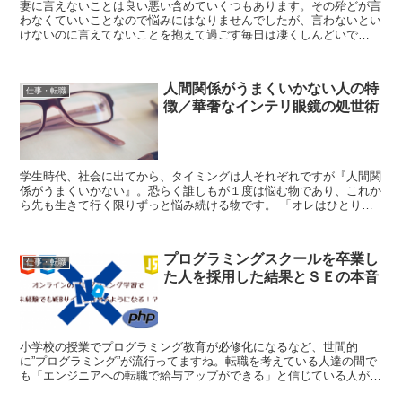
妻に言えないことは良い悪い含めていくつもあります。その殆どが言
わなくていいことなので悩みにはなりませんでしたが、言わないとい
けないのに言えてないことを抱えて過ごす毎日は凄くしんどいで
す...。 口が裂けても言えないこと 妻には口が裂けても言...
人間関係がうまくいかない人の特
仕事・転職
徴／華奢なインテリ眼鏡の処世術
学生時代、社会に出てから、タイミングは人それぞれですが『人間関
係がうまくいかない』。恐らく誰しもが１度は悩む物であり、これか
ら先も生きて行く限りずっと悩み続ける物です。 「オレはひとりで
生きていける」なんて中二病真っ盛りな大人も稀に見かけま...
プログラミングスクールを卒業し
仕事・転職
た人を採用した結果とＳＥの本音
小学校の授業でプログラミング教育が必修化になるなど、世間的
に”プログラミング”が流行ってますね。転職を考えている人達の間で
も「エンジニアへの転職で給与アップができる」と信じている人が少
なくないみたいで、プログラミングスクールという文字を見か...