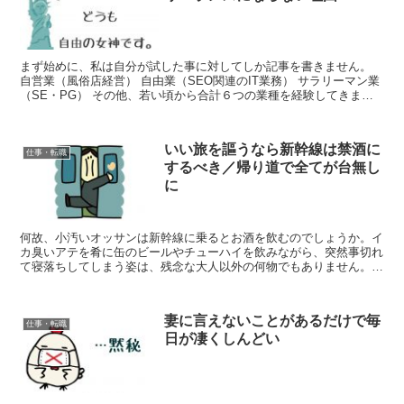
まず始めに、私は自分が試した事に対してしか記事を書きません。
自営業（風俗店経営） 自由業（SEO関連のIT業務） サラリーマン業
（SE・PG） その他、若い頃から合計６つの業種を経験してきまし
た。 この記事は、自身の経験に基づいて『フリー...
いい旅を謳うなら新幹線は禁酒に
仕事・転職
するべき／帰り道で全てが台無し
に
何故、小汚いオッサンは新幹線に乗るとお酒を飲むのでしょうか。イ
カ臭いアテを肴に缶のビールやチューハイを飲みながら、突然事切れ
て寝落ちしてしまう姿は、残念な大人以外の何物でもありません。
家族や恋人と旅行に出かけ、現地で素晴らしい想い出を作っ...
妻に言えないことがあるだけで毎
仕事・転職
日が凄くしんどい