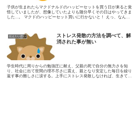
子供が生まれたらマクドナルドのハッピーセットを買う日が来ると覚
悟していましたが、想像していたよりも随分早くその日はやってきま
した...。 マクドのハッピーセット買いに行かないと！ えっ、なん
で？←マクドが好きじゃない おもちゃがトーマスやね...
ストレス発散の方法を調べて、解
伝えたい思い
消された事が無い
学生時代に周りからの勉強圧に耐え、父親の死で自分の無力さを知
り、社会に出て世間の理不尽さに震え、親となり安定した毎日を繰り
返す事の難しさに涙する。上手にストレス発散しなければ、生きてい
る限りストレスは貯まるです。 インターネットの存在を知っ...