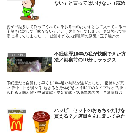
ない」と言ってはいけない（戒め
妻が早起きして作ってくれているお弁当のおかずとして入っている玉
子焼きに対して「味がない」という失言をしてしまい、妻は怒って実
家に帰ってしまった...。 些細すぎる夫婦喧嘩の原因／玉子焼きの味
が濃い薄いでバトル勃発 何とか妻の機嫌をなおすこと...
不眠症歴10年の私が快眠できた方
伝えたい思い
法／就寝前の10分リラックス
不眠症だと自覚して早くも10年近い時間が過ぎました。 寝付きが悪
い 夜中に目が覚める 起きると身体が怠い 不眠症のタイプ分けで用い
られる入眠困難・中途覚醒・早朝覚醒・熟眠障害の内、早朝覚醒以外
の全てを同時に発症している状態。不眠症は種類や原...
ハッピーセットのおもちゃだけを
伝えたい思い
買える？／店員さんに聞いてみた