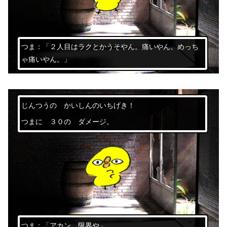
つま：「２人目はラクとかうそやん。痛いやん。めっち
ゃ痛いやん。」
じんつうの かいしんのいちげき！
つまに ３０の ダメージ。
つま：「アカン、限界や」