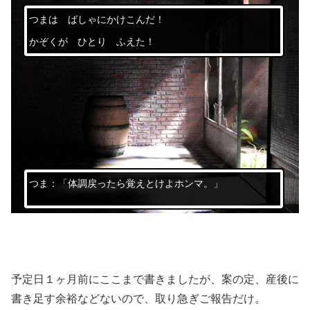
つまは ばしゃにかけこんだ！
かぞくが ひとり ふえた！
つま：「体調戻ったら覚えとけよホンマ。」
予定日１ヶ月前にここまで書きましたが、案の定、産後に
書き足す余裕などないので、取り急ぎご報告だけ。