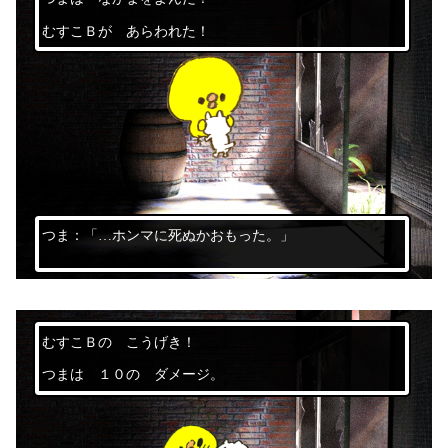
むすこＢが あらわれた！
つま：「…ホンマに死ぬかおもった。」
むすこＢの こうげき！
つまは １０の ダメージ。