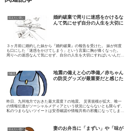
婚約破棄で周りに迷惑をかけるな
伝えたい思い
んて気にせず自分の人生を大切に
３ヶ月前に婚約した妹から『婚約破棄』の報告を受けた。 妹が何度
も口にした「迷惑をかけてしまう」という言葉に胸が痛くなった。
周りへの迷惑なんて気にせず、自分の人生を大切にすればいいんだ
よ。 人生は選択の繰り返し 朝ご飯にライスを食べるのか？...
地震の備えと心の準備／赤ちゃん
0歳児
の防災グッズが最重要だと感じた
昨日、九州地方でおきた最大震度７の地震。 災害規模が拡大、唯一
の情報伝達がソーシャルメディアという状況にならないとも限らず、
私のつまらないツイートは安否確認や情報共有の邪魔になってしまう
ので、各種ＳＮＳの利用は自粛した。 自称専門家さん達が...
妻のお弁当に「まずい」や「味が
伝えたい思い