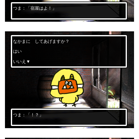
つま：「宿屋はよ！」
なかまに してあげますか？
はい
いいえ▼
つま：「！？」