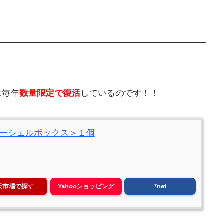
に毎年
数量限定で復活
しているのです！！
シーシェルボックス＞１個
天市場で探す
7net
Yahooショッピング