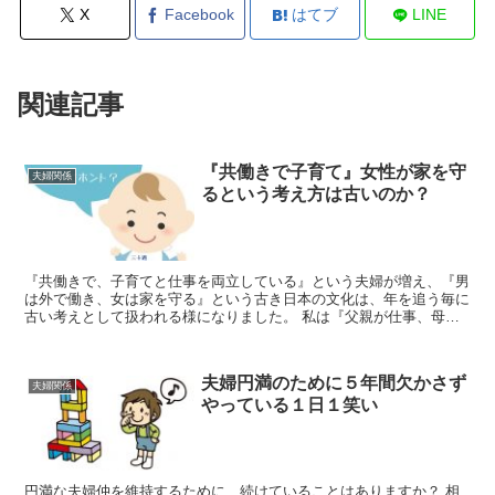
X
Facebook
はてブ
LINE
関連記事
『共働きで子育て』女性が家を守
夫婦関係
るという考え方は古いのか？
『共働きで、子育てと仕事を両立している』という夫婦が増え、『男
は外で働き、女は家を守る』という古き日本の文化は、年を追う毎に
古い考えとして扱われる様になりました。 私は『父親が仕事、母親
が家事・子育て』という典型的な古い家庭環境で育った為、...
夫婦円満のために５年間欠かさず
夫婦関係
やっている１日１笑い
円満な夫婦仲を維持するために、続けていることはありますか？ 相