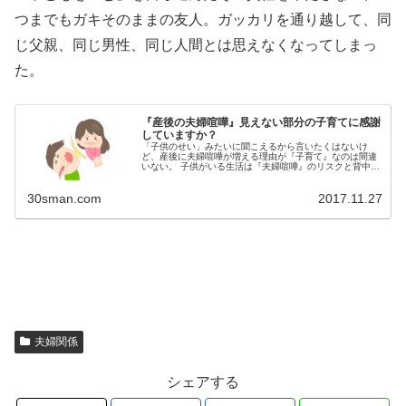
つまでもガキそのままの友人。ガッカリを通り越して、同
じ父親、同じ男性、同じ人間とは思えなくなってしまっ
た。
『産後の夫婦喧嘩』見えない部分の子育てに感謝
していますか？
「子供のせい」みたいに聞こえるから言いたくはないけ
ど、産後に夫婦喧嘩が増える理由が『子育て』なのは間違
いない。 子供がいる生活は『夫婦喧嘩』のリスクと背中合
わせ。０歳と２歳の子供を過ごす私も例外ではなく、夫婦
間にはいつも喧嘩の火種がくすぶっ...
30sman.com
2017.11.27
夫婦関係
シェアする