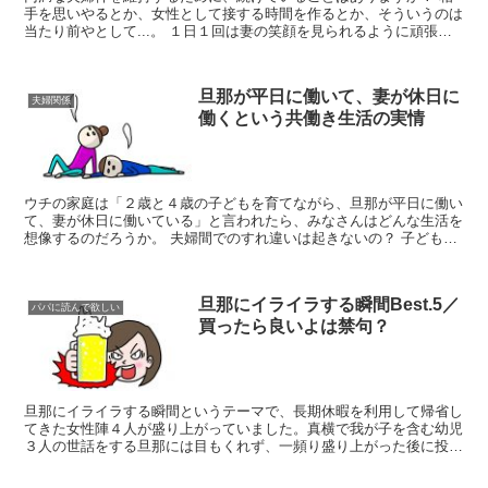
手を思いやるとか、女性として接する時間を作るとか、そういうのは
当たり前やとして...。 １日１回は妻の笑顔を見られるように頑張っ
てる。 笑顔？ 笑ってる顔の方が可愛いっていうのも...
旦那が平日に働いて、妻が休日に
夫婦関係
働くという共働き生活の実情
ウチの家庭は「２歳と４歳の子どもを育てながら、旦那が平日に働い
て、妻が休日に働いている」と言われたら、みなさんはどんな生活を
想像するのだろうか。 夫婦間でのすれ違いは起きないの？ 子ども達
は問題なく成長しているの？ そこまでお金に困っている...
旦那にイライラする瞬間Best.5／
パパに読んで欲しい
買ったら良いよは禁句？
旦那にイライラする瞬間というテーマで、長期休暇を利用して帰省し
てきた女性陣４人が盛り上がっていました。真横で我が子を含む幼児
３人の世話をする旦那には目もくれず、一頻り盛り上がった後に投げ
られた爆弾発言を私は上手に処理することが出来ませんでし...