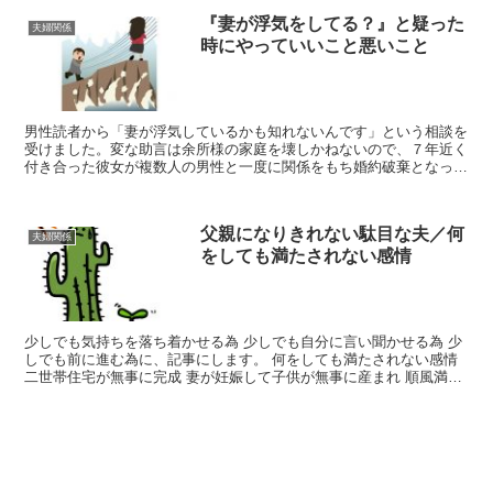
『妻が浮気をしてる？』と疑った
夫婦関係
時にやっていいこと悪いこと
男性読者から「妻が浮気しているかも知れないんです」という相談を
受けました。変な助言は余所様の家庭を壊しかねないので、７年近く
付き合った彼女が複数人の男性と一度に関係をもち婚約破棄となった
際、人脈とお金を使って弁護士や探偵、議員さんなどを使っ...
父親になりきれない駄目な夫／何
夫婦関係
をしても満たされない感情
少しでも気持ちを落ち着かせる為 少しでも自分に言い聞かせる為 少
しでも前に進む為に、記事にします。 何をしても満たされない感情
二世帯住宅が無事に完成 妻が妊娠して子供が無事に産まれ 順風満帆
な筈の生活。 毎朝決まった時間に起きて 人が溢れ...