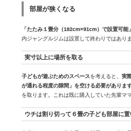
部屋が狭くなる
「たたみ１畳分（182cm×91cm）で設置可能
内ジャングルジムは設置して終わりではあり
実寸以上に場所を取る
子どもが遊ぶためのスペース
を考えると、
実
が通れる程度の隙間」を空ける必要がありま
を取ります。これは既に購入していた先輩マ
ウチは割り切って６畳の子ども部屋に置