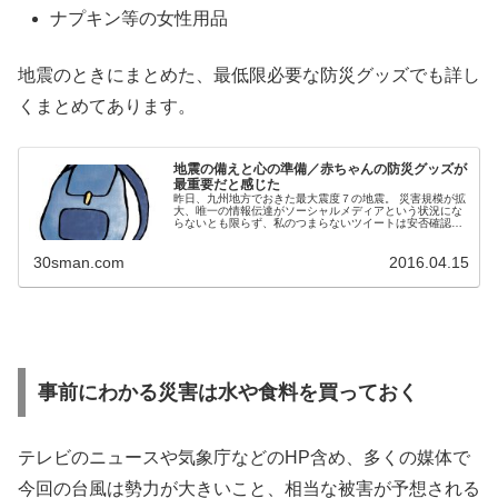
ナプキン等の女性用品
地震のときにまとめた、最低限必要な防災グッズでも詳し
くまとめてあります。
地震の備えと心の準備／赤ちゃんの防災グッズが
最重要だと感じた
昨日、九州地方でおきた最大震度７の地震。 災害規模が拡
大、唯一の情報伝達がソーシャルメディアという状況にな
らないとも限らず、私のつまらないツイートは安否確認や
情報共有の邪魔になってしまうので、各種ＳＮＳの利用は
自粛した。 自称専門家さん達が...
30sman.com
2016.04.15
事前にわかる災害は水や食料を買っておく
テレビのニュースや気象庁などのHP含め、多くの媒体で
今回の台風は勢力が大きいこと、相当な被害が予想される