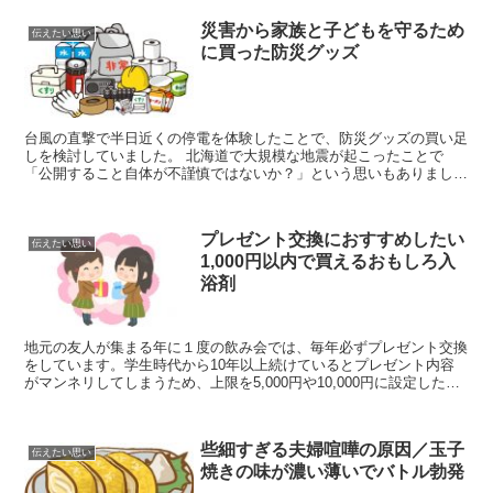
災害から家族と子どもを守るため
伝えたい思い
に買った防災グッズ
台風の直撃で半日近くの停電を体験したことで、防災グッズの買い足
しを検討していました。 北海道で大規模な地震が起こったことで
「公開すること自体が不謹慎ではないか？」という思いもありました
が、あまりの災害続きで、いつ誰の身に起こっても不思議では...
プレゼント交換におすすめしたい
伝えたい思い
1,000円以内で買えるおもしろ入
浴剤
地元の友人が集まる年に１度の飲み会では、毎年必ずプレゼント交換
をしています。学生時代から10年以上続けているとプレゼント内容
がマンネリしてしまうため、上限を5,000円や10,000円に設定したこ
ともありましたが、プレゼント交換は1,000...
些細すぎる夫婦喧嘩の原因／玉子
伝えたい思い
焼きの味が濃い薄いでバトル勃発