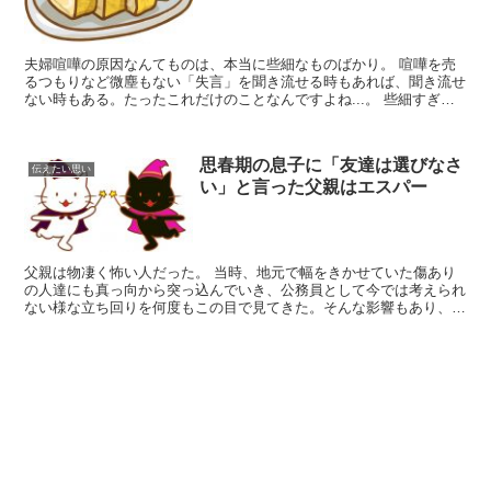
夫婦喧嘩の原因なんてものは、本当に些細なものばかり。 喧嘩を売
るつもりなど微塵もない「失言」を聞き流せる時もあれば、聞き流せ
ない時もある。たったこれだけのことなんですよね...。 些細すぎる
夫婦喧嘩の原因 今朝は家族揃って寝坊してしまいまし...
思春期の息子に「友達は選びなさ
伝えたい思い
い」と言った父親はエスパー
父親は物凄く怖い人だった。 当時、地元で幅をきかせていた傷あり
の人達にも真っ向から突っ込んでいき、公務員として今では考えられ
ない様な立ち回りを何度もこの目で見てきた。そんな影響もあり、思
春期真っ只中でも父親にだけは怒られ無いよう（会わないよ...