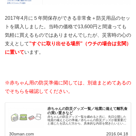
2017年4月に５年間保存ができる非常食＋防災用品のセッ
トを購入しました。当時の価格で13,600円と間違っても
気軽に買えるものではありませんでしたが、災害時の心の
支えとして
”すぐに取り出せる場所”（ウチの場合は玄関）
に置いて
います。
※赤ちゃん用の防災準備に関しては、別途まとめてあるの
でそちらを確認してください。
赤ちゃんの防災グッズ一覧／地震に備えて離乳食
の買い置きなど
赤ちゃんの防災グッズ一覧を纏めると共に、先日公開した
地震の備えと心の準備／赤ちゃんの防災グッズが最重要だ
と感じたを読んだ方から、具体的な内容を聞きたいという
メールを複数戴いているので、実際に購入した離乳食の説
明と購入理由を書いておこうと思い...
30sman.com
2016.04.18