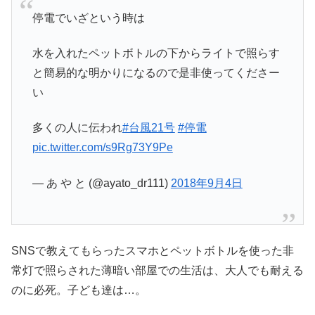
停電でいざという時は
水を入れたペットボトルの下からライトで照らす
と簡易的な明かりになるので是非使ってくださー
い
多くの人に伝われ
#台風21号
#停電
pic.twitter.com/s9Rg73Y9Pe
— あ や と (@ayato_dr111)
2018年9月4日
SNSで教えてもらったスマホとペットボトルを使った非
常灯で照らされた薄暗い部屋での生活は、大人でも耐える
のに必死。子ども達は…。