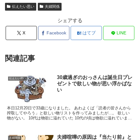
伝えたい思い
夫婦関係
シェアする
X
Facebook
はてブ
LINE
関連記事
30歳過ぎのおっさんは誕生日プレ
伝えたい思い
ゼントで欲しい物が思い浮かばな
い
本日12月20日で33歳になりました。 あわよくば「読者の皆さんから
搾取してやろう」と欲しい物リストを作ってみましたが...。 欲しい
物がない。 10代は物欲に溢れていた 10代の頃は物欲に溢れていまし
た。 ブランド物が好きだった 学年で言...
夫婦喧嘩の原因は『当たり前』と
夫婦関係