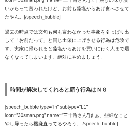
icon=”30sman.png” name=”三十路さん”]玉子焼きの味が濃
いからって言われたけど、お前も藻塩からあげ食べさせて
たやん。[/speech_bubble]
過去の時点では文句も何も言わなかった事象を引っぱり出
して「お前だって」と同じ土俵に上げさせる行為は危険で
す。実家に帰られると藻塩からあげを買いに行く人まで居
なくなってしまいます。絶対にやめましょう。
時間が解決してくれると願う行為はＮＧ
[speech_bubble type=”ln” subtype=”L1″
icon=”30sman.png” name=”三十路さん”]まぁ、些細なこと
やし帰ったら機嫌直ってるやろう。[/speech_bubble]