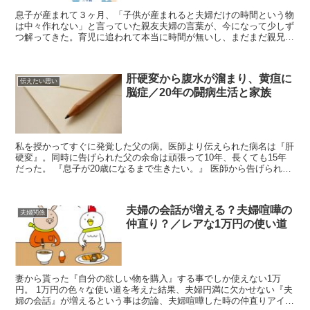
息子が産まれて３ヶ月、「子供が産まれると夫婦だけの時間という物
は中々作れない」と言っていた親友夫婦の言葉が、今になって少しず
つ解ってきた。育児に追われて本当に時間が無いし、まだまだ親兄姉
に「半日くらい預かって」と言える程には成長していない。...
肝硬変から腹水が溜まり、黄疸に
伝えたい思い
脳症／20年の闘病生活と家族
私を授かってすぐに発覚した父の病。医師より伝えられた病名は『肝
硬変』。同時に告げられた父の余命は頑張って10年、長くても15年
だった。 『息子が20歳になるまで生きたい。』 医師から告げられた
余命宣告に対する夫婦の願い。その日から、命の期限...
夫婦の会話が増える？夫婦喧嘩の
夫婦関係
仲直り？／レアな1万円の使い道
妻から貰った『自分の欲しい物を購入』する事でしか使えない1万
円。 1万円の色々な使い道を考えた結果、夫婦円満に欠かせない『夫
婦の会話』が増えるという事は勿論、夫婦喧嘩した時の仲直りアイテ