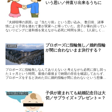
いう思い／仲直り出来るうちに
『夫婦喧嘩の原因』は『当たり前』という思い込み。 数日前、諸事
情により子供を連れて妻が実家へと帰っていた。息子が暴れ回ってい
ないリビングに違和感を覚えながら必死に時間を潰し、1人寂しくお
風呂へ入り、誰も居ない寝室へと入り、寝具の上で眠くなる...
プロポーズに指輪無し／婚約指輪
夫婦関係
が間に合わないまま決行する？
プロポーズに指輪無しなんてありえないと考えながら必死に探し回っ
た１ヶ月という時間。最後の最後まで納期の存在を確認しておらず、
プロポーズをすると決めた日に婚約指輪が間に合わないという想像も
していなかった落とし穴にはまってしまった。 プロポーズ...
子供が産まれても結婚記念日は大
パパに読んで欲しい
切／サプライズ＋プレゼント＝？