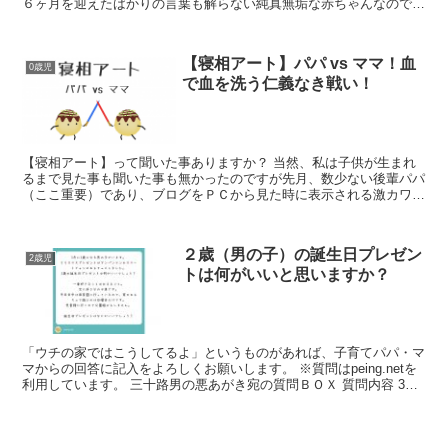
６ヶ月を迎えたばかりの言葉も解らない純真無垢な赤ちゃんなので、
高価な物を与えても本人には解りません。そこで大切になって...
【寝相アート】パパ vs ママ！血
0歳児
で血を洗う仁義なき戦い！
【寝相アート】って聞いた事ありますか？ 当然、私は子供が生まれ
るまで見た事も聞いた事も無かったのですが先月、数少ない後輩パパ
（ここ重要）であり、ブログをＰＣから見た時に表示される激カワの
息子写真を撮ってくれたあめたまさんが夫婦で遊びに来た際...
２歳（男の子）の誕生日プレゼン
2歳児
トは何がいいと思いますか？
「ウチの家ではこうしてるよ」というものがあれば、子育てパパ・マ
マからの回答に記入をよろしくお願いします。 ※質問はpeing.netを
利用しています。 三十路男の悪あがき宛の質問ＢＯＸ 質問内容 3月
に2歳になる男の子がいます。クリスマスプ...