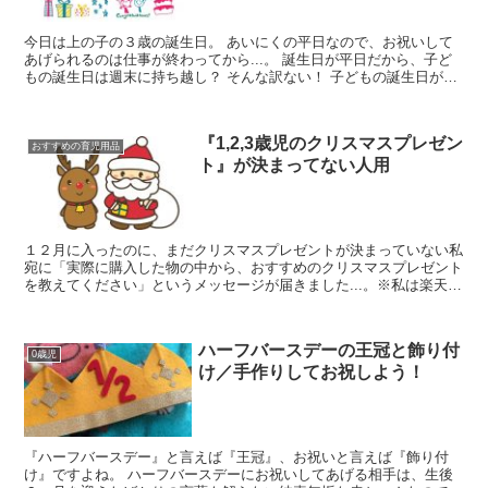
今日は上の子の３歳の誕生日。 あいにくの平日なので、お祝いして
あげられるのは仕事が終わってから...。 誕生日が平日だから、子ど
もの誕生日は週末に持ち越し？ そんな訳ない！ 子どもの誕生日が平
日でも諦めずに、平日だからこそできるお祝いを全力...
『1,2,3歳児のクリスマスプレゼン
おすすめの育児用品
ト』が決まってない人用
１２月に入ったのに、まだクリスマスプレゼントが決まっていない私
宛に「実際に購入した物の中から、おすすめのクリスマスプレゼント
を教えてください」というメッセージが届きました...。※私は楽天ス
ーパーセールが始まるのを待ってただけだからね。 折...
ハーフバースデーの王冠と飾り付
0歳児
け／手作りしてお祝しよう！
『ハーフバースデー』と言えば『王冠』、お祝いと言えば『飾り付
け』ですよね。 ハーフバースデーにお祝いしてあげる相手は、生後