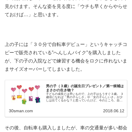
見かけます。そんな姿を見る度に「ウチも早くからやらせ
ておけば…」と思います。
上の子には「３０分で自転車デビュー」というキャッチコ
ピーで販売されている”へんしんバイク”を購入しました
が、下の子の入院などで練習する機会をロクに作れないま
まサイズオーバーしてしまいました。
男の子（３歳）の誕生日プレゼント／第一候補は
まさかの生き物？
子どもの成長とは早いもので、上の子はもうすぐ３歳。 ３
歳頃になれば「男の子らしさ」や「女の子らしいさ」が少
しは出てくるかな？と思っていたけど、今のところ、自分
らしさ以外は見えてこない。 自分らしさ全開で、自分が楽
しいと感じたことは何度でも繰...
30sman.com
2018.06.12
その後、自転車も購入しましたが、車の交通量が多い都会