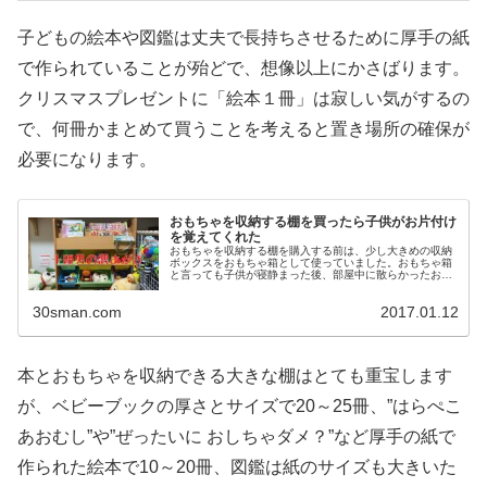
子どもの絵本や図鑑は丈夫で長持ちさせるために厚手の紙
で作られていることが殆どで、想像以上にかさばります。
クリスマスプレゼントに「絵本１冊」は寂しい気がするの
で、何冊かまとめて買うことを考えると置き場所の確保が
必要になります。
おもちゃを収納する棚を買ったら子供がお片付け
を覚えてくれた
おもちゃを収納する棚を購入する前は、少し大きめの収納
ボックスをおもちゃ箱として使っていました。おもちゃ箱
と言っても子供が寝静まった後、部屋中に散らかったおも
ちゃを１箇所に集めるためだけの場所。 子供が起きて布団
から出てくると収納ボックスを逆...
30sman.com
2017.01.12
本とおもちゃを収納できる大きな棚はとても重宝します
が、ベビーブックの厚さとサイズで20～25冊、”はらぺこ
あおむし”や”ぜったいに おしちゃダメ？”など厚手の紙で
作られた絵本で10～20冊、図鑑は紙のサイズも大きいた