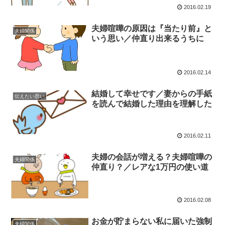
2016.02.19
夫婦喧嘩の原因は『当たり前』と
夫婦関係
いう思い／仲直り出来るうちに
2016.02.14
結婚して幸せです／妻からの手紙
伝えたい思い
を読んで結婚した理由を理解した
2016.02.11
夫婦の会話が増える？夫婦喧嘩の
夫婦関係
仲直り？／レアな1万円の使い道
2016.02.08
お金が貯まらない私に届いた強制
夫婦関係