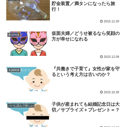
貯金装置／満タンになったら旅
行！
2015.12.29
仮面夫婦／どうせ被るなら笑顔の
夫婦関係
方が幸せになれる
2015.12.09
『共働きで子育て』女性が家を守
夫婦関係
るという考え方は古いのか？
2015.10.28
子供が産まれても結婚記念日は大
パパに読んで欲しい
切／サプライズ＋プレゼント＝？