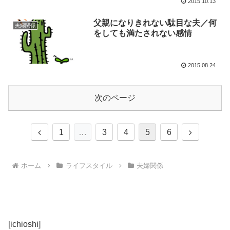
2015.10.13
父親になりきれない駄目な夫／何
夫婦関係
をしても満たされない感情
2015.08.24
次のページ
前
次
1
…
3
4
5
6
へ
へ
ホーム
ライフスタイル
夫婦関係
[ichioshi]