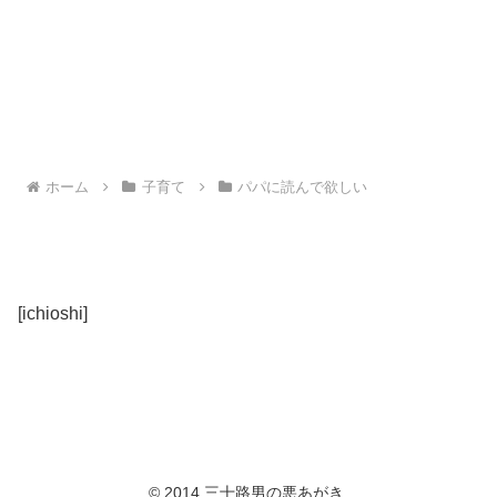
ホーム
子育て
パパに読んで欲しい
[ichioshi]
© 2014 三十路男の悪あがき.