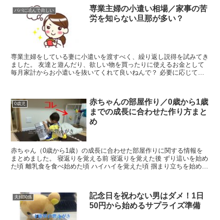
専業主婦の小遣い相場／家事の苦
パパに読んで欲しい
労を知らない旦那が多い？
専業主婦をしている妻に小遣いを渡すべく、繰り返し説得を試みてき
ました。 友達と遊んだり、欲しい物を買ったりに使えるお金として
毎月家計からお小遣いを抜いてくれて良いねんで？ 必要に応じて使
わせて貰ってるから大丈夫やで！ いやでも、結婚してから...
赤ちゃんの部屋作り／0歳から1歳
0歳児
までの成長に合わせた作り方まと
め
赤ちゃん（0歳から1歳）の成長に合わせた部屋作りに関する情報を
まとめました。 寝返りを覚える前 寝返りを覚えた後 ずり這いを始め
た頃 離乳食を食べ始めた頃 ハイハイを覚えた頃 掴まり立ちを始めた
頃 赤ちゃんの成長に伴って行動する場所が変わり...
記念日を祝わない男はダメ！1日
夫婦関係
50円から始めるサプライズ準備