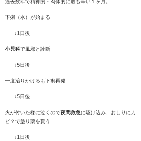
過去数年で精神的・肉体的に最も辛い１ヶ月。
下痢（水）が始まる
↓1日後
小児科
で風邪と診断
↓5日後
一度治りかけるも下痢再発
↓5日後
火が付いた様に泣くので
夜間救急
に駆け込み、おしりにカ
ビ？で塗り薬を貰う
↓1日後