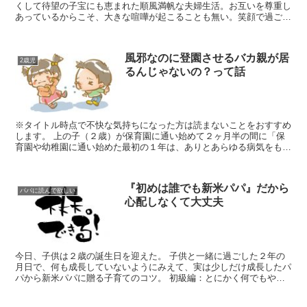
くして待望の子宝にも恵まれた順風満帆な夫婦生活。お互いを尊重し
あっているからこそ、大きな喧嘩が起こることも無い。笑顔で過ごし
た３年という時間は、妻と添い遂げるという希望を確信に変...
風邪なのに登園させるバカ親が居
2歳児
るんじゃないの？って話
※タイトル時点で不快な気持ちになった方は読まないことをおすすめ
します。 上の子（２歳）が保育園に通い始めて２ヶ月半の間に「保
育園や幼稚園に通い始めた最初の１年は、ありとあらゆる病気をもら
ってくる。免疫がついて慣れてきたら少しずつマシになって...
『初めは誰でも新米パパ』だから
パパに読んで欲しい
心配しなくて大丈夫
今日、子供は２歳の誕生日を迎えた。 子供と一緒に過ごした２年の
月日で、何も成長していないようにみえて、実は少しだけ成長したパ
パから新米パパに贈る子育てのコツ。 初級編：とにかく何でもやっ
てみよう 子育てなどしたことが無いのに、知った気になっ...