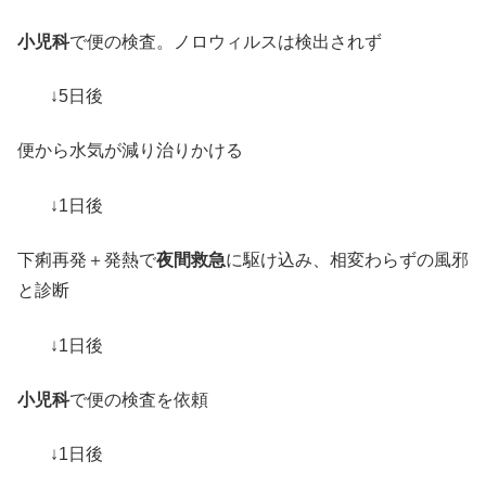
小児科
で便の検査。ノロウィルスは検出されず
↓5日後
便から水気が減り治りかける
↓1日後
下痢再発＋発熱で
夜間救急
に駆け込み、相変わらずの風邪
と診断
↓1日後
小児科
で便の検査を依頼
↓1日後