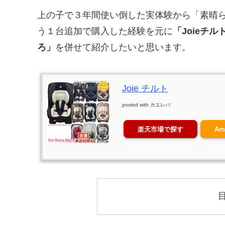
上の子で３年間使い倒した実体験から「素晴
う１台追加で購入した経験を元に
「Joieチ
ろ」
を併せて紹介したいと思います。
Joie チルト
posted with
カエレバ
楽天市場で探す
Am