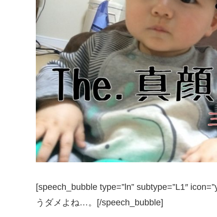
[speech_bubble type=”ln” subtype=”L
うダメよね…。[/speech_bubble]