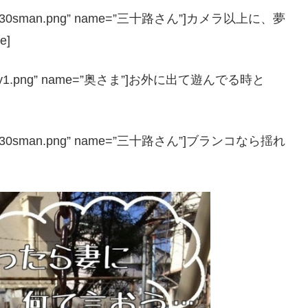
″ icon=”30sman.png” name=”三十路さん”]カメラ以上に、夢
e]
″ icon=”y1.png” name=”奥さま”]お外に出て遊んでる時と
″ icon=”30sman.png” name=”三十路さん”]ブランコなら揺れ