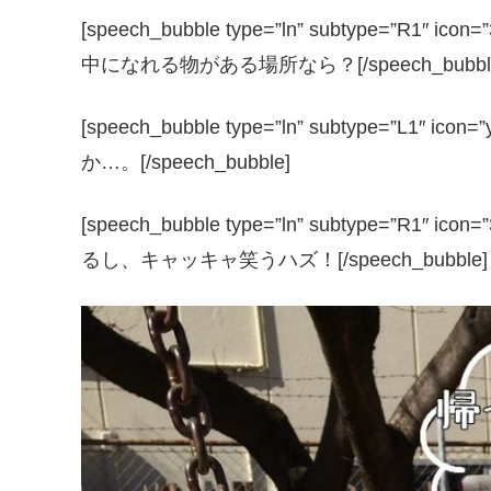
[speech_bubble type=”ln” subtype=”R1
中になれる物がある場所なら？[/speech_bubbl
[speech_bubble type=”ln” subtype=”L1
か…。[/speech_bubble]
[speech_bubble type=”ln” subtype=”R1
るし、キャッキャ笑うハズ！[/speech_bubble]