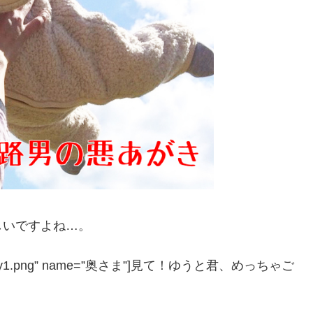
しいですよね…。
1″ icon=”y1.png” name=”奥さま”]見て！ゆうと君、めっちゃご