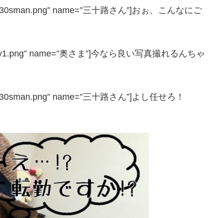
″ icon=”30sman.png” name=”三十路さん”]おぉ、こんなにご
1″ icon=”y1.png” name=”奥さま”]今なら良い写真撮れるんちゃ
 icon=”30sman.png” name=”三十路さん”]よし任せろ！