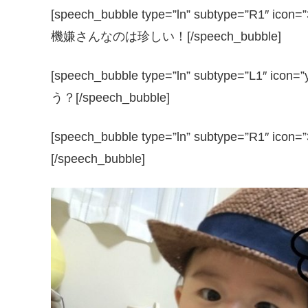
[speech_bubble type=”ln” subtype=”R1
機嫌さんなのは珍しい！[/speech_bubble]
[speech_bubble type=”ln” subtype=”L
う？[/speech_bubble]
[speech_bubble type=”ln” subtype=”R1″
[/speech_bubble]