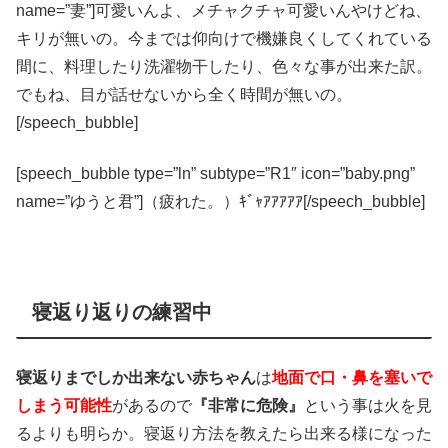
name=”妻”]可愛いんよ、メチャクチャ可愛いんやけどね、
キリが無いの。今までは仰向けで機嫌良くしてくれている
間に、料理したり洗濯物干したり、色々な事が出来た訳。
でもね、目が話せないから全く時間が無いの。
[/speech_bubble]
[speech_bubble type=”ln” subtype=”R1″ icon=”baby.png”
name=”ゆうと君”]（疲れた。）ｷﾞｬｱｱｱｱｱ[/speech_bubble]
寝返り返りの練習中
寝返りまでしか出来ない赤ちゃん
は
地面で口・鼻を塞いで
しまう可能性
があるので
『非常に危険』
という事は火を見
るよりも明らか。寝返り方法を教えたら出来る様になった