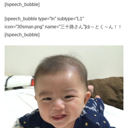
[/speech_bubble]
[speech_bubble type=”ln” subtype=”L1″
icon=”30sman.png” name=”三十路さん”]ゆ～とく～ん！！
[/speech_bubble]