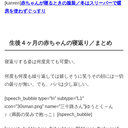
[kanren]
赤ちゃんが寝るときの服装／冬はスリーパーで暖
房を使わずぐっすり
生後４ヶ月の赤ちゃんの寝返り／まとめ
寝返りする姿は何度見ても可愛い。
何度も何度も繰り返しては嬉しそうに笑うその顔には一切
の曇りが無い。でも、パパは少し寂しい。
[speech_bubble type=”ln” subtype=”L1″
icon=”30sman.png” name=”三十路さん”]ゆうとく～ん
♪（満面の笑みで抱っこ）[/speech_bubble]