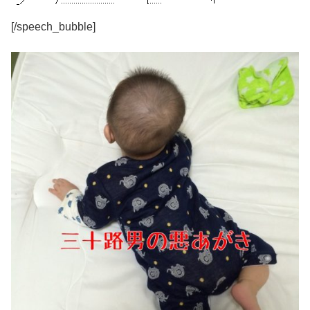
[/speech_bubble]