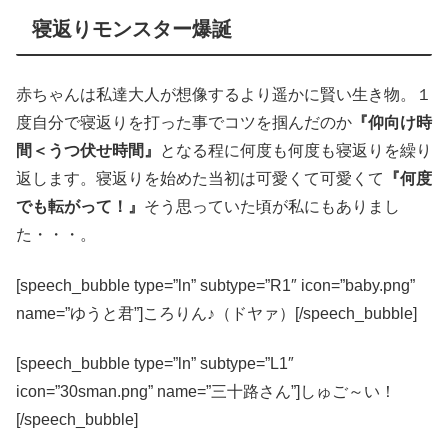
寝返りモンスター爆誕
赤ちゃんは私達大人が想像するより遥かに賢い生き物。１
度自分で寝返りを打った事でコツを掴んだのか
『仰向け時
間＜うつ伏せ時間』
となる程に何度も何度も寝返りを繰り
返します。寝返りを始めた当初は可愛くて可愛くて
『何度
でも転がって！』
そう思っていた頃が私にもありまし
た・・・。
[speech_bubble type=”ln” subtype=”R1″ icon=”baby.png”
name=”ゆうと君”]ころりん♪（ドヤァ）[/speech_bubble]
[speech_bubble type=”ln” subtype=”L1″
icon=”30sman.png” name=”三十路さん”]しゅご～い！
[/speech_bubble]