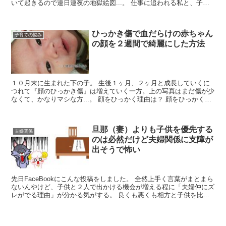
いて起きるので連日連夜の地獄絵図...。 仕事に追われる私と、子育
てに追われる妻、寝不足なのはどちらも同じ。眠い目を...
ひっかき傷で血だらけの赤ちゃん
子育ての悩み
の顔を２週間で綺麗にした方法
１０月末に生まれた下の子。 生後１ヶ月、２ヶ月と成長していくに
つれて『顔のひっかき傷』は増えていく一方。上の写真はまだ傷が少
なくて、かなりマシな方...。 顔をひっかく理由は？ 顔をひっかくタ
イミングは？ ひっかき傷をなくす方法は？ 悩み抜...
旦那（妻）よりも子供を優先する
夫婦関係
のは必然だけど夫婦関係に支障が
出そうで怖い
先日FaceBookにこんな投稿をしました。 全然上手く言葉がまとまら
ないんやけど、子供と２人で出かける機会が増える程に「夫婦仲にズ
レがでる理由」が分かる気がする。 良くも悪くも相方と子供を比較
してしまった瞬間に、相方に勝ち目なんて微塵もな...