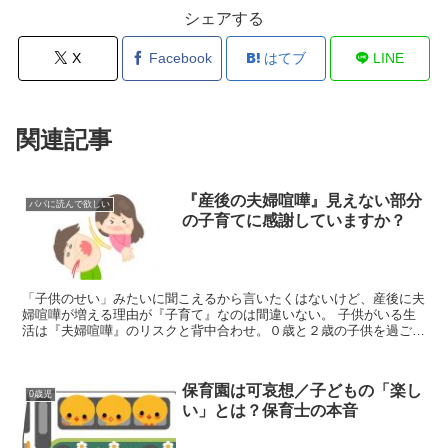
シェアする
X
Facebook
はてブ
LINE
関連記事
『産後の夫婦喧嘩』見えない部分
パパに読んで欲しい
の子育てに感謝していますか？
「子供のせい」みたいに聞こえるから言いたくはないけど、産後に夫
婦喧嘩が増える理由が『子育て』なのは間違いない。 子供がいる生
活は『夫婦喧嘩』のリスクと背中合わせ。０歳と２歳の子供を過ごす
私も例外ではなく、夫婦間にはいつも喧嘩の火種がくすぶっ...
保育園は可哀想／子どもの「楽し
0歳児
い」とは？保育士の本音