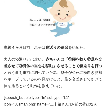
生後４ヶ月
目前、息子は
寝返りの練習
を始めた。
大人の寝返りとは違い、
赤ちゃんは『①腰を捻り②足を交
差させて③身体の重心を移動』させることで寝返りを打つ
と言う事を事前に調べていた為、息子が必死に横向き姿勢
をキープしているのを見かけると、足を交差させてあげて
体を捻るという動作を教えていた。
[speech_bubble type=”ln” subtype=”L1″
icon=”30sman.png” name=”三十路さん”]お前の夢はなん