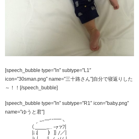
[speech_bubble type=”ln” subtype=”L1″
icon=”30sman.png” name=”三十路さん”]自分で寝返りした
～！！[/speech_bubble]
[speech_bubble type=”ln” subtype=”R1″ icon=”baby.png”
name=”ゆうと君”]