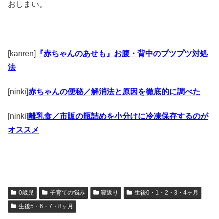
おしまい。
[kanren]
『赤ちゃんのあせも』お腹・背中のプツプツ対処
法
[ninki]
赤ちゃんの便秘／解消法と原因を徹底的に調べた
[ninki]
離乳食／市販の瓶詰めを小分けに冷凍保存するのが
オススメ
0歳児
子育ての悩み
寝返り
生後0・1・2・3・4ヶ月
生後5・6・7・8ヶ月