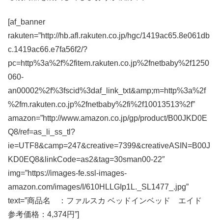
[af_banner
rakuten=”http://hb.afl.rakuten.co.jp/hgc/1419ac65.8e061db
c.1419ac66.e7fa56f2/?
pc=http%3a%2f%2fitem.rakuten.co.jp%2fnetbaby%2f1250
060-
an00002%2f%3fscid%3daf_link_txt&amp;m=http%3a%2f
%2fm.rakuten.co.jp%2fnetbaby%2fi%2f10013513%2f”
amazon=”http://www.amazon.co.jp/gp/product/B00JKD0E
Q8/ref=as_li_ss_tl?
ie=UTF8&camp=247&creative=7399&creativeASIN=B00J
KD0EQ8&linkCode=as2&tag=30sman00-22″
img=”https://images-fe.ssl-images-
amazon.com/images/I/610HLLGIp1L._SL1477_.jpg”
text=”商品名 ：ファルスカ ベッドインベッド エイド
参考価格：4,374円”]