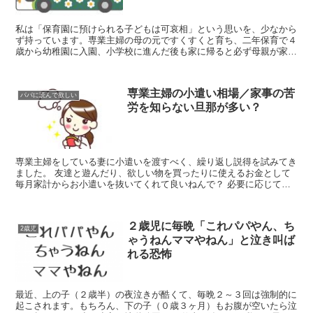
私は「保育園に預けられる子どもは可哀相」という思いを、少なから
ず持っています。専業主婦の母の元ですくすくと育ち、二年保育で４
歳から幼稚園に入園、小学校に進んだ後も家に帰ると必ず母親が家に
居ました。 今と比べて、当時住んで居た地域では共働き世...
専業主婦の小遣い相場／家事の苦
パパに読んで欲しい
労を知らない旦那が多い？
専業主婦をしている妻に小遣いを渡すべく、繰り返し説得を試みてき
ました。 友達と遊んだり、欲しい物を買ったりに使えるお金として
毎月家計からお小遣いを抜いてくれて良いねんで？ 必要に応じて使
わせて貰ってるから大丈夫やで！ いやでも、結婚してから...
２歳児に毎晩「これパパやん、ち
2歳児
ゃうねんママやねん」と泣き叫ば
れる恐怖
最近、上の子（２歳半）の夜泣きが酷くて、毎晩２～３回は強制的に
起こされます。もちろん、下の子（０歳３ヶ月）もお腹が空いたら泣