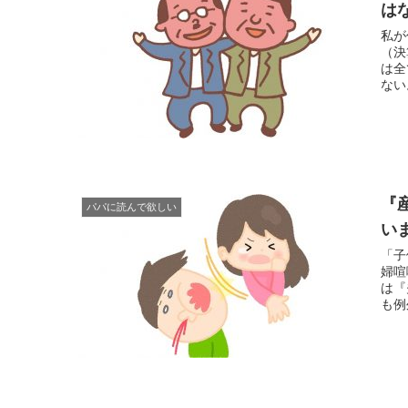
は
私が
（決
は全
ない
『
パパに読んで欲しい
い
「子
婦喧
は『
も例