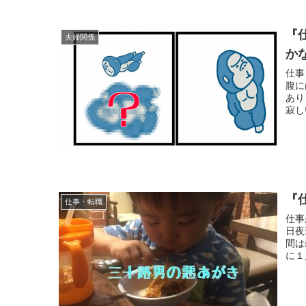
『
夫婦関係
か
仕事
腹に
あり
寂し
『
仕事・転職
仕事
日夜
間は
に１