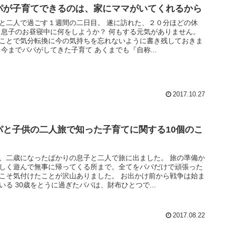
パが子育てできるのは、家にママがいてくれるから
と二人で過ごす１週間の二日目。 遂に訪れた、２０分ほどの休
 息子のお昼寝中に何をしようか？ 何もする元気がありません。
ことで気分転換に今の気持ちを忘れないように書き残しておきま
 今までパパがしてきた子育て あくまでも『自称...
2017.10.27
パと子供の二人旅で知った子育てに関する10個のこ
、二歳になったばかりの息子と二人で旅に出ました。 旅の準備か
しく遊んで無事に帰ってくる所まで。全てをパパだけで頑張った
こそ気付けたことが沢山ありました。 お出かけ前から戦争は始ま
いる 30歳をとうに過ぎたパパは、財布ひとつで...
2017.08.22