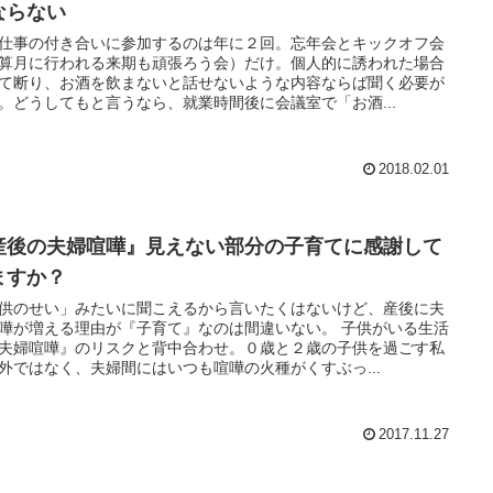
ならない
仕事の付き合いに参加するのは年に２回。忘年会とキックオフ会
算月に行われる来期も頑張ろう会）だけ。個人的に誘われた場合
て断り、お酒を飲まないと話せないような内容ならば聞く必要が
。どうしてもと言うなら、就業時間後に会議室で「お酒...
2018.02.01
産後の夫婦喧嘩』見えない部分の子育てに感謝して
ますか？
供のせい」みたいに聞こえるから言いたくはないけど、産後に夫
嘩が増える理由が『子育て』なのは間違いない。 子供がいる生活
夫婦喧嘩』のリスクと背中合わせ。０歳と２歳の子供を過ごす私
外ではなく、夫婦間にはいつも喧嘩の火種がくすぶっ...
2017.11.27