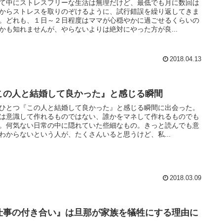
て中にストレスフリーな生活は無理だけど、最低でも月に数回は
からストレスを取りのぞけるように、試行錯誤を繰り返してきま
。どれも、１日～２日程度はママが心穏やかに過ごせるくらいの
かも知れませんが、やらないよりは絶対にやった方が良...
2018.04.13
この人と結婚して良かった』と感じる瞬間
ひとつ『この人と結婚して良かった』と感じる瞬間に出会った。
は意識して作れるものではない、誰かをマネして作れるものでも
。何気ない日常の中に隠れていた些細なもの。きっと読んでも意
わからないという人が、たくさんいると思うけど、私...
2018.03.09
仕事の付き合い』は旦那が家族を犠牲にする理由に