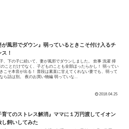
妻が風邪でダウン』弱っているときこそ付け入るチ
ンス！
子、下の子に続いて、妻が風邪でダウンしました。 炊事 洗濯 掃
家のことだけでなく、子どものことも全部ほったらかし！ 弱ってい
きこそ本音が出る！ 普段は素直に甘えてくれない妻でも、弱って
なら話は別。 夜のお買い物編 弱っていな...
2018.04.25
子育てのストレス解消』ママに１万円渡してイオン
放し飼いしてみた