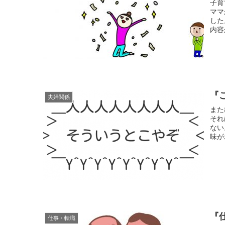
子育
ママ
した
内容
『
夫婦関係
また
それ
ない
味が
『
仕事・転職