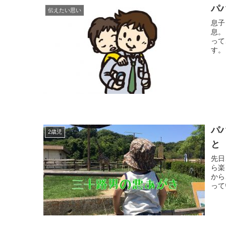
パ
伝えたい思い
息子
息。
って
す。
パ
2歳児
と
先日
ら楽
から
って