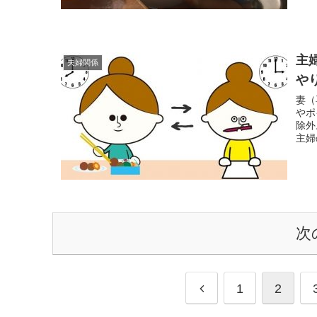
主
夫婦関係
や
妻（
やポ
除外
主婦
次
前
1
2