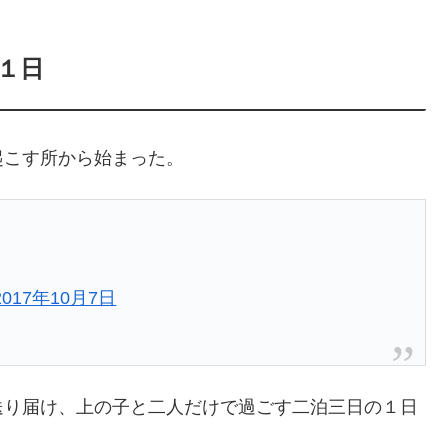
１日
起こす所から始まった。
2017年10月7日
送り届け、上の子と二人だけで過ごす二泊三日の１日