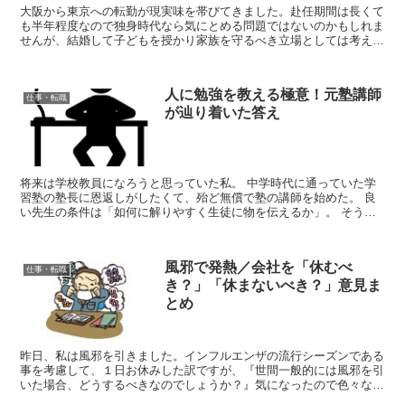
大阪から東京への転勤が現実味を帯びてきました。赴任期間は長くて
も半年程度なので独身時代なら気にとめる問題ではないのかもしれま
せんが、結婚して子どもを授かり家族を守るべき立場としては考えな
ければならない問題が山積みです。 単身赴任するべきなの...
人に勉強を教える極意！元塾講師
仕事・転職
が辿り着いた答え
将来は学校教員になろうと思っていた私。 中学時代に通っていた学
習塾の塾長に恩返しがしたくて、殆ど無償で塾の講師を始めた。 良
い先生の条件は「如何に解りやすく生徒に物を伝えるか」。 そう思
っていた私は、物を伝えるという事を題材にした文献を多く...
風邪で発熱／会社を「休むべ
仕事・転職
き？」「休まないべき？」意見ま
とめ
昨日、私は風邪を引きました。インフルエンザの流行シーズンである
事を考慮して、１日お休みした訳ですが、『世間一般的には風邪を引
いた場合、どうするべきなのでしょうか？』気になったので色々な意
見を纏めてみました。 風邪で会社に来る人をどう思うのか...