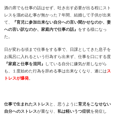
酒の席でも仕事の話はせず、吐き出す必要が出る程にスト
レスを溜め込む事が無かった７年間、結婚して子供が出来
て、
『育児に参加出来ない自分への言い聞かせなのか、妻
への言い訳なのか、家庭内で仕事の話』
をする様になっ
た。
日が変わる頃まで仕事をする事で、日課としてきた息子を
お風呂に入れるという行為すら出来ず、仕事を口にする度
『家庭と仕事を混同』
している自分に嫌気が差しながら
も、１度始めた行為を辞める事は出来なくなり、遂には
ス
トレスが爆発
。
仕事で生まれたストレス
と、思うように
育児をこなせない
自分へのストレス
が重なり、
私は軽いうつ症状
を発症し