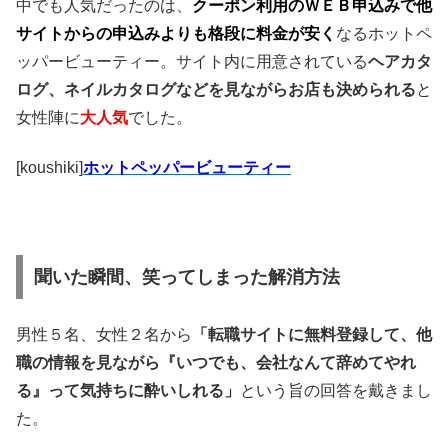
中でも人気だったのは、
クーポン利用のＷＥＢ申込みで他
サイトからの申込みよりも格段に料金が安く
なるホットペ
ッパービューティー。サイト内に用意されている
ヘアカタ
ログ、ネイルカタログなどを見ながらお店も決められる
と
女性陣に
大人気
でした。
[koushiki]
ホットペッパービューティー
聞いた瞬間、笑ってしまった解消方法
男性５名、女性２名から
「転職サイトに無料登録して、他
職の情報を見ながら『いつでも、会社なんて辞めてやれ
る』って気持ちに酔いしれる」
という旨の回答を戴きまし
た。