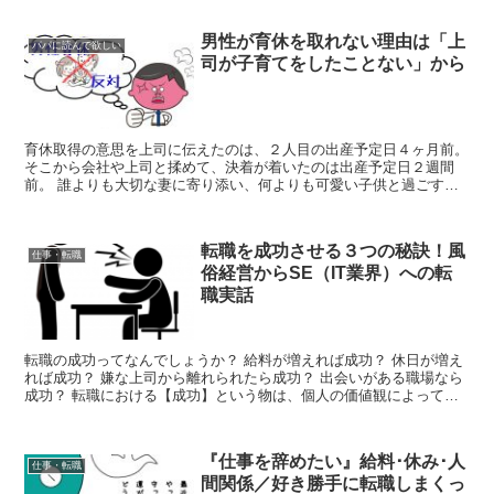
男性が育休を取れない理由は「上
パパに読んで欲しい
司が子育てをしたことない」から
育休取得の意思を上司に伝えたのは、２人目の出産予定日４ヶ月前。
そこから会社や上司と揉めて、決着が着いたのは出産予定日２週間
前。 誰よりも大切な妻に寄り添い、何よりも可愛い子供と過ごす。
たった１週間の休暇。 何がダメなのか全然わからない。 ...
転職を成功させる３つの秘訣！風
仕事・転職
俗経営からSE（IT業界）への転
職実話
転職の成功ってなんでしょうか？ 給料が増えれば成功？ 休日が増え
れば成功？ 嫌な上司から離れられたら成功？ 出会いがある職場なら
成功？ 転職における【成功】という物は、個人の価値観によって大
きく変わって来ますよね。 私は過去に６度転職してい...
『仕事を辞めたい』給料･休み･人
仕事・転職
間関係／好き勝手に転職しまくっ