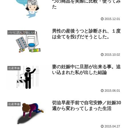
つの商品を実際に比較・使ってみ
た
2015.12.01
男性の産後うつと診断され、１度
パパに読んで欲しい
は全てを投げだそうとした。
2015.10.02
妻の妊娠中に旦那が出来る事。追
出産準備
い込まれた私が出した結論
2015.06.01
切迫早産手前で自宅安静／妊娠30
出産準備
週から変わってしまった生活
2015.04.27