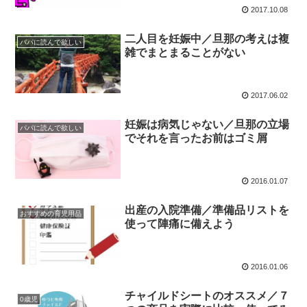
2017.10.08
二人目を妊娠中／旦那の考えは複
パパに読んで欲しい
雑でまとまることがない
2017.06.02
妊娠は病気じゃない／旦那の立場
パパに読んで欲しい
でそれを言ったお前はゴミ屑
2016.01.07
出産の入院準備／準備品リストを
おすすめの育児用品
使って陣痛に備えよう
2016.01.06
チャイルドシートのオススメ／７
0歳児