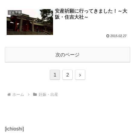
安産祈願に行ってきました！～大
出産準備
阪・住吉大社～
2015.02.27
次のページ
次
1
2
へ
ホーム
妊娠・出産
[ichioshi]