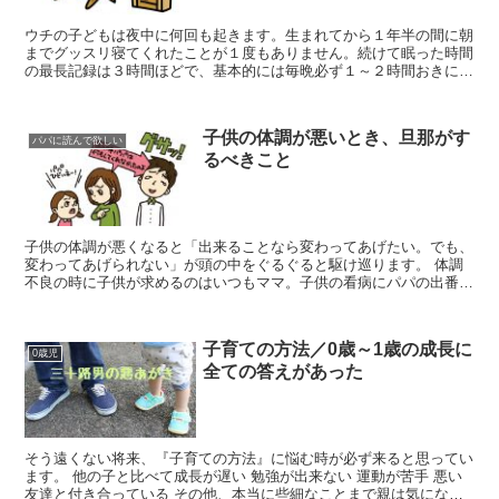
ウチの子どもは夜中に何回も起きます。生まれてから１年半の間に朝
までグッスリ寝てくれたことが１度もありません。続けて眠った時間
の最長記録は３時間ほどで、基本的には毎晩必ず１～２時間おきに泣
き叫ぶと同時に目を覚まします。当然、夜中に大きな声で泣...
子供の体調が悪いとき、旦那がす
パパに読んで欲しい
るべきこと
子供の体調が悪くなると「出来ることなら変わってあげたい。でも、
変わってあげられない」が頭の中をぐるぐると駆け巡ります。 体調
不良の時に子供が求めるのはいつもママ。子供の看病にパパの出番は
殆ど無い。 そんな状況だからこそ、旦那にしかできないこ...
子育ての方法／0歳～1歳の成長に
0歳児
全ての答えがあった
そう遠くない将来、『子育ての方法』に悩む時が必ず来ると思ってい
ます。 他の子と比べて成長が遅い 勉強が出来ない 運動が苦手 悪い
友達と付き合っている その他、本当に些細なことまで親は気になっ