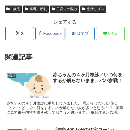
1歳児
卒乳・断乳
子育ての悩み
生活リズム
シェアする
X
Facebook
はてブ
LINE
関連記事
赤ちゃんの４ヶ月検診／いつ何を
0歳児
するか解らないまま、パパ参戦！
赤ちゃんの４ヶ月検診に参加してきました。 私がそうだった様に
『いつ・どこで・何をする』のか解らない人が多いと思うので、実際
に見て来た内容を書き残しておこうと思います。 ※お住まいの地域
によって必ず違いがある物だと思いますが、参考になれば幸い...
『年収400万円の住宅ローン』