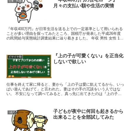
仕事・転職
月々の支払い額や生活の実情
『年収400万円』が日常生活を送る上での一定基準として用いられる
ことが多い理由を探ってみたところ、国税庁が発表した平成26年度
の民間給与実態統計調査結果に辿り着きました。 年収 男性 女性 100
万円以下 3.3% 16.7% 100万円台...
『上の子が可愛くない』を正当化
イヤイヤ期
しないで欲しい
仕事を終えて家に帰ると、妻から「上の子は愛に飢えてるから、いっ
ぱい遊んであげて」と言われた。妻はその手の冗談をいう人ではな
い。 不安になって調べてみると、真っ先に出てきたのは『上の子可
愛くない症候群』という症状。終いには『上の子が可愛くなく...
子どもが夜中に何回も起きるから
1歳児
出来ることを全部試してみた