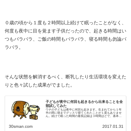
０歳の頃から１度も２時間以上続けて眠ったことがなく、
何度も夜中に目を覚ます子供だったので、起きる時間はい
つもバラバラ、ご飯の時間もバラバラ、寝る時間も勿論バ
ラバラ。
そんな状態を解消するべく、断乳したり生活環境を変えた
りと色々試した成果がでました。
子どもが夜中に何回も起きるから出来ることを全
部試してみた
ウチの子どもは夜中に何回も起きます。生まれてから１年
半の間に朝までグッスリ寝てくれたことが１度もありませ
ん。続けて眠った時間の最長記録は３時間ほどで、基本的
には毎晩必ず１～２時間おきに泣き叫ぶと同時に目を覚ま
します。当然、夜中に大きな声で泣...
30sman.com
2017.01.31