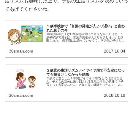
活リズムも加味した上で、子供の生活リズムを決めていっ
てあげてくださいね。
１歳半検診で『言葉の発達が人より遅い』と言わ
れた息子の今
当時は認めたくない気持ちが強くて言えなかったけど、１
歳半検診で息子は「言葉の発達が人よりも少し遅い」と診
断された。 保育園には通っていなくて、同世代の子供と接
する機会も少ない。言葉の発達を比較する対象がいない事
実と、先生に言われた現実が相ま...
30sman.com
2017.10.04
２歳児の生活リズム／イヤイヤ期で不安定になっ
ても根負けしなかった結果
２歳児と過ごした１年間は”イヤイヤ期”なしでは語れませ
ん。子どもの気分に振り回される生活は本当の意味で「子
育てって大変なんだ...」と知る良い経験だったので、２歳
児の具体的な１日のスケジュールと根負けせずに済む心構
えを紹介したいと思います。...
30sman.com
2018.10.19